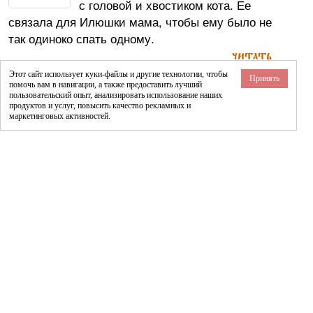
с головой и хвостиком кота. Ее
связала для Илюшки мама, чтобы ему было не
так одиноко спать одному.
читать
Этот сайт использует куки-файлы и другие технологии, чтобы
Принять
помочь вам в навигации, а также предоставить лучший
пользовательский опыт, анализировать использование наших
продуктов и услуг, повысить качество рекламных и
маркетинговых активностей.
Сказки Сон
про Дружбу
,
про Котиков
,
про
Анны
Мальчиков
,
про Машинки
.
Вячеславовны:
©
2015 — 2026
about@larec-skazok.ru
Политика конфиденциальности
ВНИМАНИЕ!!! Все материалы взяты из открытых источников или