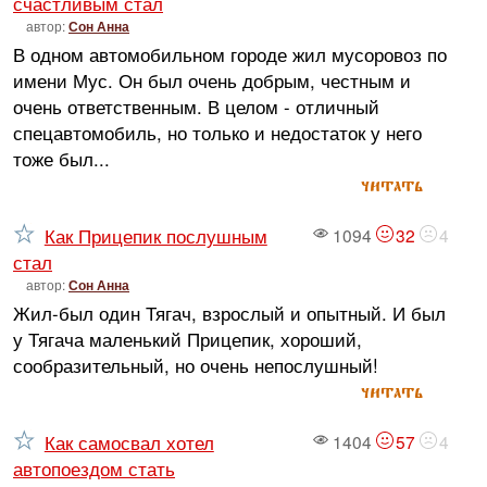
счастливым стал
автор:
Сон Анна
В одном автомобильном городе жил мусоровоз по
имени Мус. Он был очень добрым, честным и
очень ответственным. В целом - отличный
спецавтомобиль, но только и недостаток у него
тоже был...
читать
Как Прицепик послушным
1094
32
4
стал
автор:
Сон Анна
Жил-был один Тягач, взрослый и опытный. И был
у Тягача маленький Прицепик, хороший,
сообразительный, но очень непослушный!
читать
Как самосвал хотел
1404
57
4
автопоездом стать