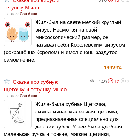
тетушку Мыло
автор:
Сон Анна
Жил-был на свете мелкий круглый
вирус. Несмотря на свой
микроскопический размер, он
называл себя Королевским вирусом
(сокращённо Королем) и имел очень раздутое
самомнение.
читать
Сказка про зубную
1149
17
2
Щёточку и тётушку Мыло
автор:
Сон Анна
Жила-была зубная Щёточка,
симпатичная маленькая щёточка,
предназначенная специально для
детских зубок. У нее была удобная
маленькая ручка и тонкие, мягкие щетинки,