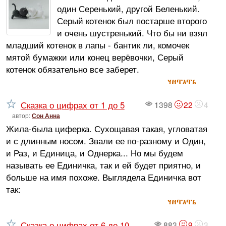
один Серенький, другой Беленький.
Серый котенок был постарше второго
и очень шустренький. Что бы ни взял
младший котенок в лапы - бантик ли, комочек
мятой бумажки или конец верёвочки, Серый
котенок обязательно все заберет.
читать
Сказка о цифрах от 1 до 5
1398
22
4
автор:
Сон Анна
Жила-была циферка. Сухощавая такая, угловатая
и с длинным носом. Звали ее по-разному и Один,
и Раз, и Единица, и Однерка... Но мы будем
называть ее Единичка, так и ей будет приятно, и
больше на имя похоже. Выглядела Единичка вот
так:
читать
Сказка о цифрах от 6 до 10
883
9
3