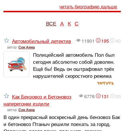
читать биографию дальше
ВСЕ
А
К
С
Автомобильный детектив
11901
195
40
автор:
Сон Анна
Полицейский автомобиль Пол был
сегодня абсолютно собой доволен.
Ещё бы! Ведь он оштрафовал трёх
нарушителей скоростного режима
читать
Как Бензовоз и Бетоновоз
6776
131
20
наперегонки ездили
автор:
Сон Анна
В один прекрасный воскресный день бензовоз Бак
и бетоновоз Птаныч решили поехать за город.