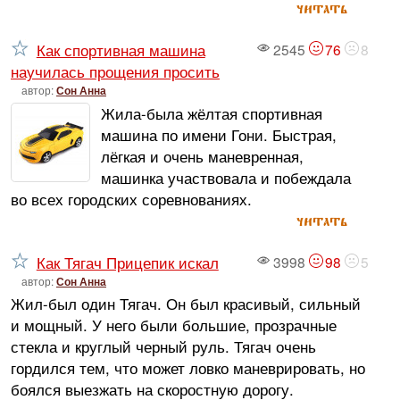
читать
Как спортивная машина
2545
76
8
научилась прощения просить
автор:
Сон Анна
Жила-была жёлтая спортивная
машина по имени Гони. Быстрая,
лёгкая и очень маневренная,
машинка участвовала и побеждала
во всех городских соревнованиях.
читать
Как Тягач Прицепик искал
3998
98
5
автор:
Сон Анна
Жил-был один Тягач. Он был красивый, сильный
и мощный. У него были большие, прозрачные
стекла и круглый черный руль. Тягач очень
гордился тем, что может ловко маневрировать, но
боялся выезжать на скоростную дорогу.