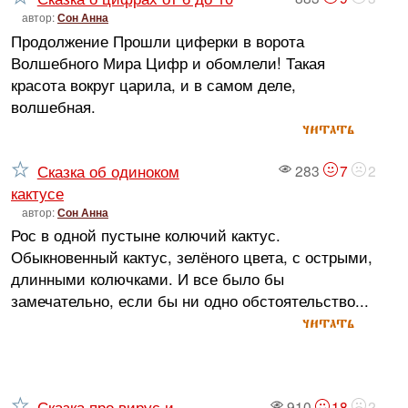
автор:
Сон Анна
Продолжение Прошли циферки в ворота
Волшебного Мира Цифр и обомлели! Такая
красота вокруг царила, и в самом деле,
волшебная.
читать
Сказка об одиноком
283
7
2
кактусе
автор:
Сон Анна
Рос в одной пустыне колючий кактус.
Обыкновенный кактус, зелёного цвета, с острыми,
длинными колючками. И все было бы
замечательно, если бы ни одно обстоятельство...
читать
Сказка про вирус и
910
18
2