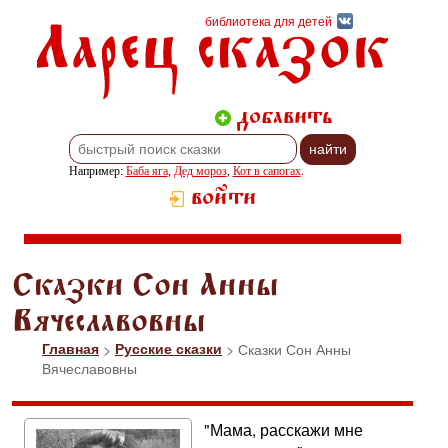
Ларец сказок
библиотека для детей
добавить
Например:
Баба яга
,
Дед мороз
,
Кот в сапогах
.
войти
Сказки Сон Анны
Вячеславовны
Главная
>
Русские сказки
> Сказки Сон Анны
Вячеславовны
"Мама, расскажи мне