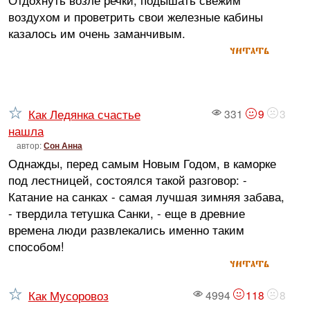
Отдохнуть возле речки, подышать свежим
воздухом и проветрить свои железные кабины
казалось им очень заманчивым.
читать
Как Ледянка счастье
331
9
3
нашла
автор:
Сон Анна
Однажды, перед самым Новым Годом, в каморке
под лестницей, состоялся такой разговор: -
Катание на санках - самая лучшая зимняя забава,
- твердила тетушка Санки, - еще в древние
времена люди развлекались именно таким
способом!
читать
Как Мусоровоз
4994
118
8